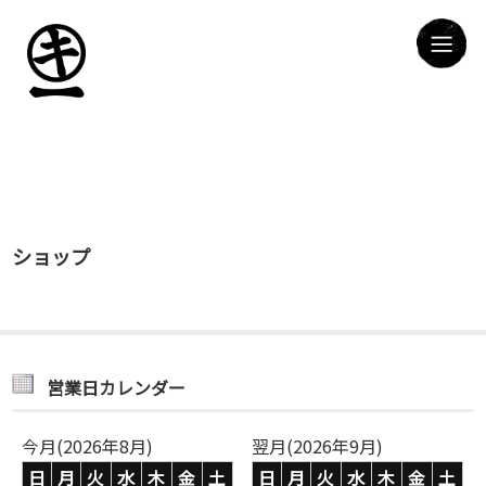
ショップ
営業日カレンダー
今月(2026年8月)
翌月(2026年9月)
日
月
火
水
木
金
土
日
月
火
水
木
金
土